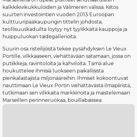
kalkkikivikukkuloiden ja Välimeren välissä. Kiitos
suurten investointien vuoden 2013 Euroopan
kulttuuripääkaupungin tittelin johdosta,
teollisuuskaduilta löytyy nyt tyylikkäitä kauppoja ja
huippuluokan taidegallerioita.
Suurin osa risteilijöistä tekee pysähdyksen Le Vieux
Portille, vilkkaaseen, viehättävään satamaan, jossa on
putiikkeja, ravintoloita ja kahviloita. Tämä alue
houkuttelee ihmisiä luokseen paikallisista
pienkalastajista miljonääreihin. Ihmiset kokoontuvat
nauttimaan Le Vieux Portin viehättävästä ilmapiiristä,
tutkimaan sen vilkkaita markkinoita ja maistelemaan
Marseillen perinneruokaa, bouillabaissea.