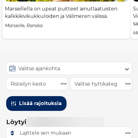
Marseillella on upeat puitteet ainutlaatuisten
Su
kalkkikivikukkuloiden ja Välimeren välissä.
Vi
s
Marseille, Ranska
Ma
Lisää rajoituksia
Löytyi