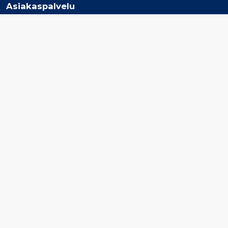
Asiakaspalvelu
Ota yhteyttä
Jätä tarjouspyyntö
Tilaa Elämys Cruisesin uutiskirje
Inspiroidu
Risteilyvarustamot
Risteilykohteet
Lento- ja risteilypaketit
Tarjoukset
Elämys Cruises
Matkaehdot
Tietosuoja
Vastuullisuuspolitiikka
Matkapojat