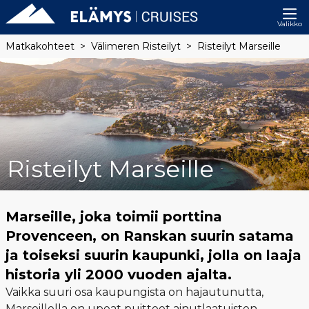
Valikko
Matkakohteet
Välimeren Risteilyt
Risteilyt Marseille
Risteilyt Marseille
Marseille, joka toimii porttina
Provenceen, on Ranskan suurin satama
ja toiseksi suurin kaupunki, jolla on laaja
historia yli 2000 vuoden ajalta.
Vaikka suuri osa kaupungista on hajautunutta,
Marseillella on upeat puitteet ainutlaatuisten