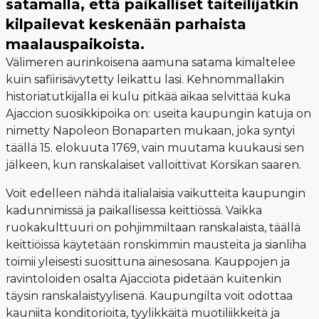
satamalla, että paikalliset taiteilijatkin
kilpailevat keskenään parhaista
maalauspaikoista.
Välimeren aurinkoisena aamuna satama kimaltelee
kuin safiirisävytetty leikattu lasi. Kehnommallakin
historiatutkijalla ei kulu pitkää aikaa selvittää kuka
Ajaccion suosikkipoika on: useita kaupungin katuja on
nimetty Napoleon Bonaparten mukaan, joka syntyi
täällä 15. elokuuta 1769, vain muutama kuukausi sen
jälkeen, kun ranskalaiset valloittivat Korsikan saaren.
Voit edelleen nähdä italialaisia vaikutteita kaupungin
kadunnimissä ja paikallisessa keittiössä. Vaikka
ruokakulttuuri on pohjimmiltaan ranskalaista, täällä
keittiöissä käytetään ronskimmin mausteita ja sianliha
toimii yleisesti suosittuna ainesosana. Kauppojen ja
ravintoloiden osalta Ajacciota pidetään kuitenkin
täysin ranskalaistyylisenä. Kaupungilta voit odottaa
kauniita konditorioita, tyylikkäitä muotiliikkeitä ja