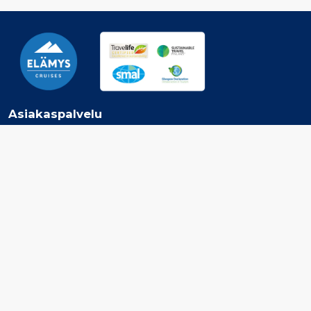
Asiakaspalvelu
Ota yhteyttä
Jätä tarjouspyyntö
Tilaa Elämys Cruisesin uutiskirje
Inspiroidu
Risteilyvarustamot
Risteilykohteet
Lento- ja risteilypaketit
Tarjoukset