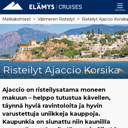
Valikko
Matkakohteet
Välimeren Risteilyt
Risteilyt Ajaccio Korsik
Risteilyt Ajaccio Korsika
Ajaccio on risteilysatama moneen
makuun – helppo tutustua kävellen,
täynnä hyviä ravintoloita ja hyvin
varustettuja uniikkeja kauppoja.
Kaupunkia on siunattu niin kauniilla