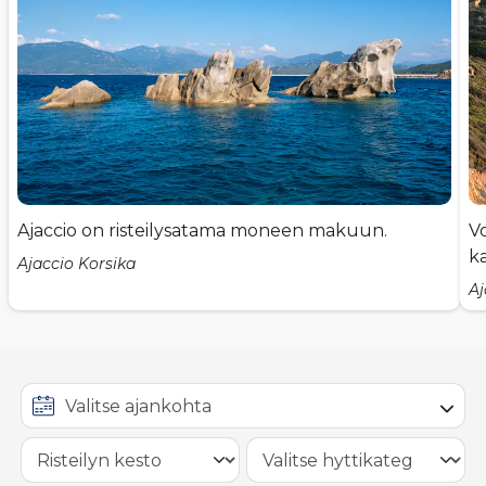
Ajaccio on risteilysatama moneen makuun.
Vo
ka
Ajaccio Korsika
Aj