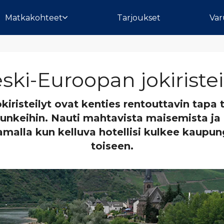
Matkakohteet
Tarjoukset
Var
ski-Euroopan jokiristei
kiristeilyt ovat kenties rentouttavin tapa
punkeihin. Nauti mahtavista maisemista ja
amalla kun kelluva hotellisi kulkee kaupun
toiseen.