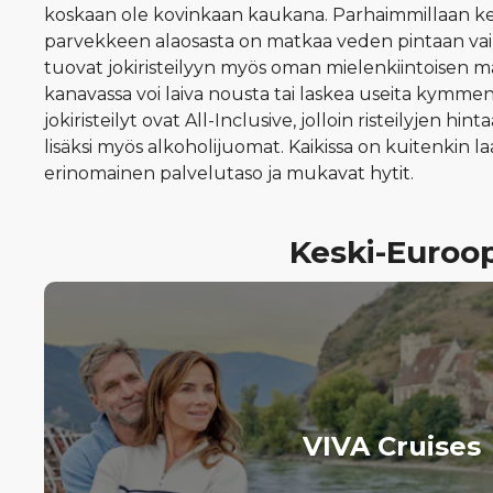
koskaan ole kovinkaan kaukana. Parhaimmillaan k
parvekkeen alaosasta on matkaa veden pintaan vain
tuovat jokiristeilyyn myös oman mielenkiintoisen 
kanavassa voi laiva nousta tai laskea useita kymme
jokiristeilyt ovat All-Inclusive, jolloin risteilyjen hin
lisäksi myös alkoholijuomat. Kaikissa on kuitenkin l
erinomainen palvelutaso ja mukavat hytit.
Keski-Euroop
VIVA Cruises