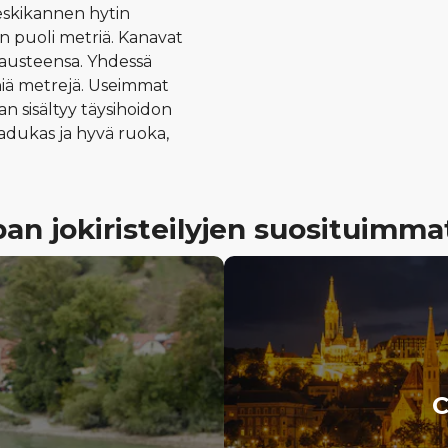
eskikannen hytin
 puoli metriä. Kanavat
mausteensa. Yhdessä
niä metrejä. Useimmat
taan sisältyy täysihoidon
aadukas ja hyvä ruoka,
an jokiristeilyjen suosituimm
C