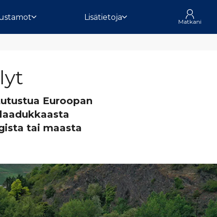
ustamot
Lisätietoja
Matkani
lyt
 tutustua Euroopan
 laadukkaasta
gista tai maasta