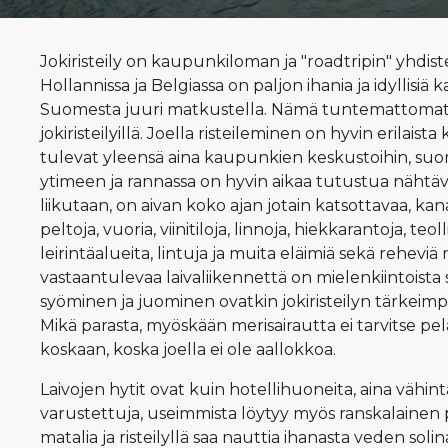
Jokiristeily on kaupunkiloman ja "roadtripin" yhdist
Hollannissa ja Belgiassa on paljon ihania ja idyllisiä 
Suomesta juuri matkustella. Nämä tuntemattomat 
jokiristeilyillä. Joella risteileminen on hyvin erilaista
tulevat yleensä aina kaupunkien keskustoihin, s
ytimeen ja rannassa on hyvin aikaa tutustua nähtävy
liikutaan, on aivan koko ajan jotain katsottavaa, kanavi
peltoja, vuoria, viinitiloja, linnoja, hiekkarantoja, teol
leirintäalueita, lintuja ja muita eläimiä sekä rehevi
vastaantulevaa laivaliikennettä on mielenkiintoista 
syöminen ja juominen ovatkin jokiristeilyn tärkeim
Mikä parasta, myöskään merisairautta ei tarvitse pelät
koskaan, koska joella ei ole aallokkoa.
Laivojen hytit ovat kuin hotellihuoneita, aina vähin
varustettuja, useimmista löytyy myös ranskalainen 
matalia ja risteilyllä saa nauttia ihanasta veden solin