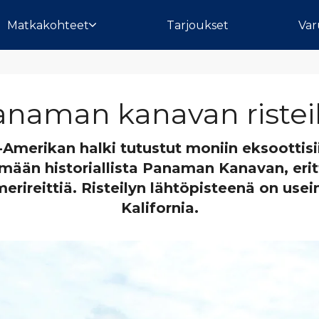
Matkakohteet
Tarjoukset
Var
anaman kanavan risteil
li-Amerikan halki tutustut moniin eksoottisii
emään historiallista Panaman Kanavan, eritt
erireittiä. Risteilyn lähtöpisteenä on use
Kalifornia.