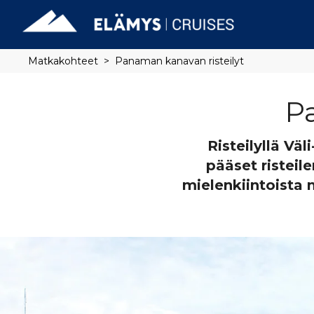
Matkakohteet
Panaman kanavan risteilyt
P
Risteilyllä Vä
pääset risteil
mielenkiintoista m