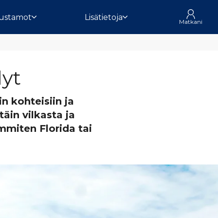
ustamot
Lisätietoja
Matkani
yt
n kohteisiin ja
äin vilkasta ja
immiten Florida tai