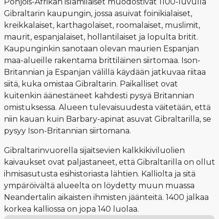
Pohjois-Afrikan islamilaiset muodostivat 1100-luvulla
Gibraltarin kaupungin, jossa asuivat foinikialaiset,
kreikkalaiset, karthagolaiset, roomalaiset, muslimit,
maurit, espanjalaiset, hollantilaiset ja lopulta britit.
Kaupunginkin sanotaan olevan maurien Espanjan
maa-alueille rakentama brittiläinen siirtomaa. Ison-
Britannian ja Espanjan välillä käydään jatkuvaa riitaa
siitä, kuka omistaa Gibraltarin. Paikalliset ovat
kuitenkin äänestäneet kahdesti pysyä Britannian
omistuksessa. Alueen tulevaisuudesta väitetään, että
niin kauan kuin Barbary-apinat asuvat Gibraltarilla, se
pysyy Ison-Britannian siirtomana.
Gibraltarinvuorella sijaitsevien kalkkikiviluolien
kaivaukset ovat paljastaneet, että Gibraltarilla on ollut
ihmisasutusta esihistoriasta lähtien. Kalliolta ja sitä
ympäröivältä alueelta on löydetty muun muassa
Neandertalin aikaisten ihmisten jäänteitä. 1400 jalkaa
korkea kalliossa on jopa 140 luolaa.