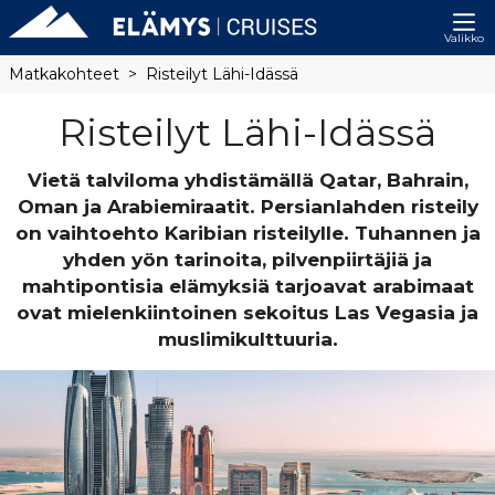
Valikko
Matkakohteet
Risteilyt Lähi-Idässä
Risteilyt Lähi-Idässä
Vietä talviloma yhdistämällä Qatar, Bahrain,
Oman ja Arabiemiraatit. Persianlahden risteily
on vaihtoehto Karibian risteilylle. Tuhannen ja
yhden yön tarinoita, pilvenpiirtäjiä ja
mahtipontisia elämyksiä tarjoavat arabimaat
ovat mielenkiintoinen sekoitus Las Vegasia ja
muslimikulttuuria.