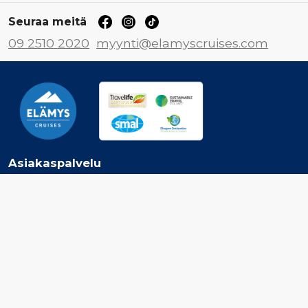
Seuraa meitä
09 2510 2020
myynti@elamyscruises.com
Asiakaspalvelu
Ota yhteyttä
Jätä tarjouspyyntö
Tilaa Elämys Cruisesin uutiskirje
Inspiroidu
Risteilyvarustamot
Risteilykohteet