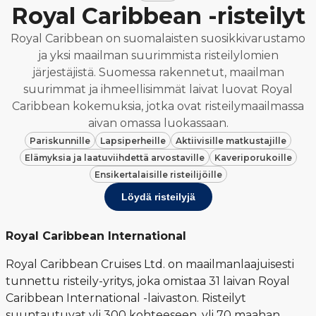
Royal Caribbean -risteilyt
Royal Caribbean on suomalaisten suosikkivarustamo
ja yksi maailman suurimmista risteilylomien
järjestäjistä. Suomessa rakennetut, maailman
suurimmat ja ihmeellisimmät laivat luovat Royal
Caribbean kokemuksia, jotka ovat risteilymaailmassa
aivan omassa luokassaan.
Pariskunnille
Lapsiperheille
Aktiivisille matkustajille
Elämyksia ja laatuviihdettä arvostaville
Kaveriporukoille
Ensikertalaisille risteilijöille
Löydä risteilyjä
Royal Caribbean International
Royal Caribbean Cruises Ltd. on maailmanlaajuisesti
tunnettu risteily-yritys, joka omistaa 31 laivan Royal
Caribbean International -laivaston. Risteilyt
suuntautuvat yli 300 kohteeseen, yli 70 maahan,