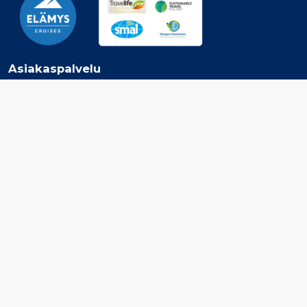
Asiakaspalvelu
Ota yhteyttä
Jätä tarjouspyyntö
Tilaa Elämys Cruisesin uutiskirje
Inspiroidu
Risteilyvarustamot
Risteilykohteet
Lento- ja risteilypaketit
Tarjoukset
Elämys Cruises
Matkaehdot
Tietosuoja