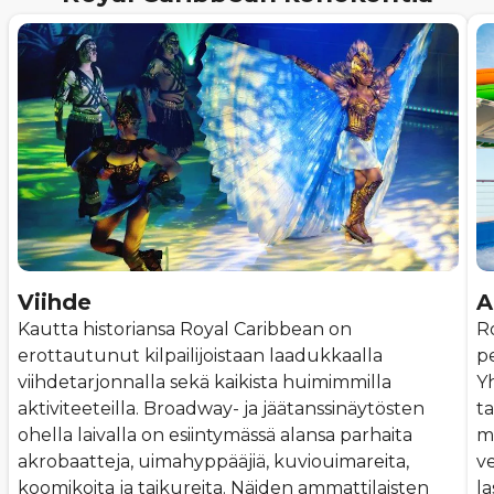
Viihde
A
Kautta historiansa Royal Caribbean on
Ro
erottautunut kilpailijoistaan laadukkaalla
pe
viihdetarjonnalla sekä kaikista huimimmilla
Y
aktiviteeteilla. Broadway- ja jäätanssinäytösten
t
ohella laivalla on esiintymässä alansa parhaita
m
akrobaatteja, uimahyppääjiä, kuviouimareita,
ve
koomikoita ja taikureita. Näiden ammattilaisten
l