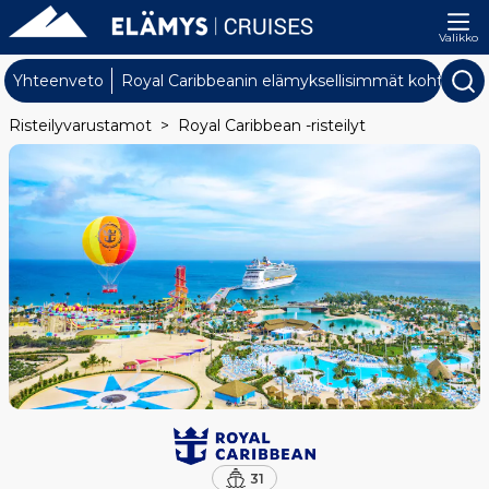
Valikko
Yhteenveto
Royal Caribbeanin elämyksellisimmät kohteet
Risteilyvarustamot
Royal Caribbean -risteilyt
31