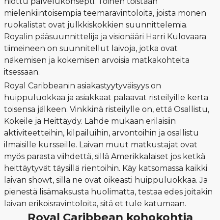
hiottu palvelukonsepti. Toinen toistaan
mielenkiintoisempia teemaravintoloita, joista monen
ruokalistat ovat julkkiskokkien suunnittelemia.
Royalin pääsuunnittelija ja visionääri Harri Kulovaara
tiimeineen on suunnitellut laivoja, jotka ovat
näkemisen ja kokemisen arvoisia matkakohteita
itsessään.
Royal Caribbeanin asiakastyytyväisyys on
huippuluokkaa ja asiakkaat palaavat risteilyille kerta
toisensa jälkeen. Vinkkinä risteilylle on, että Osallistu,
Kokeile ja Heittäydy. Lähde mukaan erilaisiin
aktiviteetteihin, kilpailuihin, arvontoihin ja osallistu
ilmaisille kursseille. Laivan muut matkustajat ovat
myös parasta viihdettä, sillä Amerikkalaiset jos ketkä
heittäytyvät täysillä rientoihin. Käy katsomassa kaikki
laivan showt, sillä ne ovat oikeasti huippuluokkaa. Ja
pienestä lisämaksusta huolimatta, testaa edes joitakin
laivan erikoisravintoloita, sitä et tule katumaan.
Royal Caribbean kohokohtia