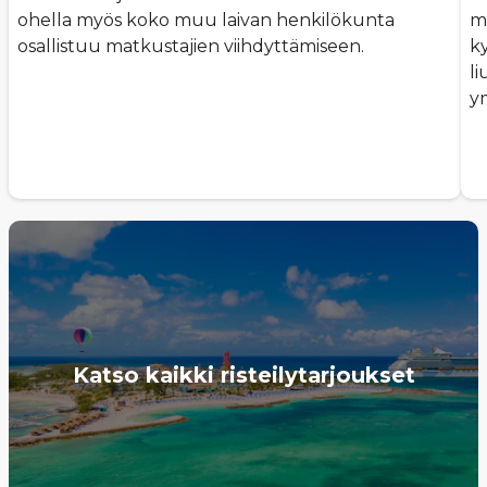
ohella myös koko muu laivan henkilökunta
mi
osallistuu matkustajien viihdyttämiseen.
ky
l
y
Katso kaikki risteilytarjoukset