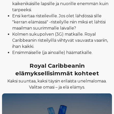
kaikenikäisille lapsille ja nuorille enemmän kuin
tarpeeksi.
Ensi kertaa risteileville. Jos olet lähdössä sille
"kerran elämässä" -risteilylle niin miksi et lähtisi
maailman suurimmalle laivalle?
Kolmen sukupolven (3G) matkalle. Royal
Caribbeanin risteilyillä viihtyvät vauvasta vaariin,
ihan kaikki.
Ensimmäiselle (ja ainoalle) häämatkalle.
Royal Caribbeanin
elämyksellisimmät kohteet
Kaksi suuntaa, kaksi täysin erilaista unelmalomaa.
Valitse omasi – ja elä elämys.