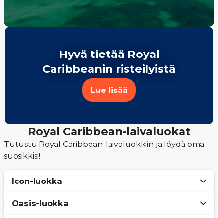
Hyvä tietää Royal
Caribbeanin risteilyistä
Lue lisää
Royal Caribbean-laivaluokat
Tutustu Royal Caribbean-laivaluokkiin ja löydä oma
suosikkisi!
Icon-luokka
Oasis-luokka
Suomessa rakennetut Icon-luokan laivat ovat
todellinen nelikko, joka nostaa perheristeilyt