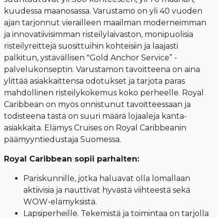
kuudessa maanosassa. Varustamo on yli 40 vuoden
ajan tarjonnut vierailleen maailman moderneimman
ja innovatiivisimman risteilylaivaston, monipuolisia
risteilyreittejä suosittuihin kohteisiin ja laajasti
palkitun, ystävällisen "Gold Anchor Service” -
palvelukonseptin. Varustamon tavoitteena on aina
ylittää asiakkaittensa odotukset ja tarjota paras
mahdollinen risteilykokemus koko perheelle. Royal
Caribbean on myös onnistunut tavoitteessaan ja
todisteena tästä on suuri määrä lojaaleja kanta-
asiakkaita. Elämys Cruises on Royal Caribbeanin
päämyyntiedustaja Suomessa.
Royal Caribbean sopii parhaiten:
Pariskunnille, jotka haluavat olla lomallaan
aktiivisia ja nauttivat hyvästä viihteestä sekä
WOW-elämyksistä.
Lapsiperheille. Tekemistä ja toimintaa on tarjolla