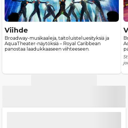
Viihde
V
Broadway-musikaaleja, taitoluisteluesityksiä ja
Br
AquaTheater-näytöksiä – Royal Caribbean
A
panostaa laadukkaaseen viihteeseen.
p
St
jo