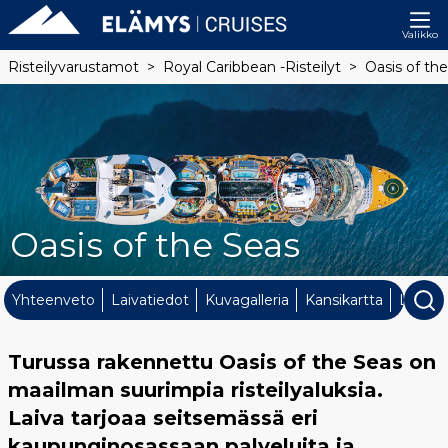
Valikko
Risteilyvarustamot
Royal Caribbean -risteilyt
Oasis of th
Oasis of the Seas
Yhteenveto
Laivatiedot
Kuvagalleria
Kansikartta
Laivan 
Turussa rakennettu Oasis of the Seas on
maailman suurimpia risteilyaluksia.
Laiva tarjoaa seitsemässä eri
kaupunginosassaan palveluita ja