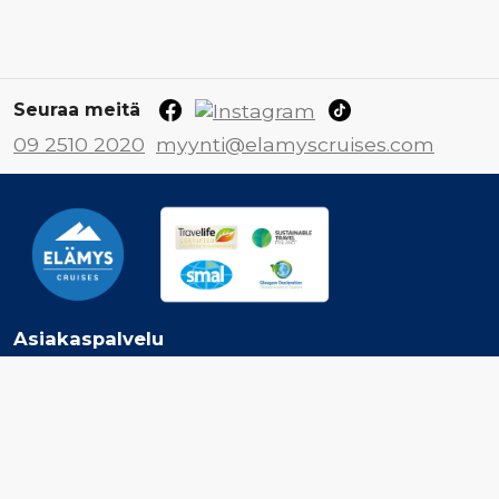
Seuraa meitä
09 2510 2020
myynti@elamyscruises.com
Asiakaspalvelu
Ota yhteyttä
Jätä tarjouspyyntö
Tilaa Elämys Cruisesin uutiskirje
Inspiroidu