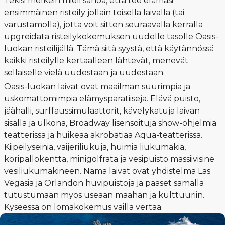
Tekisi melkein mieli sanoa, että tee elämäsi
ensimmäinen risteily jollain toisella laivalla (tai
varustamolla), jotta voit sitten seuraavalla kerralla
upgreidata risteilykokemuksen uudelle tasolle Oasis-
luokan risteilijällä. Tämä siitä syystä, että käytännössä
kaikki risteilylle kertaalleen lähtevät, menevät
sellaiselle vielä uudestaan ja uudestaan.
Oasis-luokan laivat ovat maailman suurimpia ja
uskomattomimpia elämysparatiiseja. Elävä puisto,
jäähalli, surffaussimulaattorit, kävelykatuja laivan
sisällä ja ulkona, Broadway lisensoituja show-ohjelmia
teatterissa ja huikeaa akrobatiaa Aqua-teatterissa.
Kiipeilyseiniä, vaijeriliukuja, huimia liukumäkiä,
koripallokenttä, minigolfrata ja vesipuisto massiivisine
vesiliukumäkineen. Nämä laivat ovat yhdistelmä Las
Vegasia ja Orlandon huvipuistoja ja pääset samalla
tutustumaan myös useaan maahan ja kulttuuriin.
Kyseessä on lomakokemus vailla vertaa.