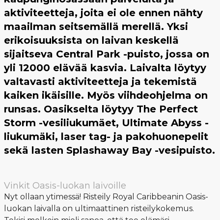
aktiviteetteja, joita ei ole ennen nähty
maailman seitsemällä merellä. Yksi
erikoisuuksista on laivan keskellä
sijaitseva Central Park -puisto, jossa on
yli 12000 elävää kasvia. Laivalta löytyy
valtavasti aktiviteetteja ja tekemistä
kaiken ikäisille. Myös viihdeohjelma on
runsas. Oasikselta löytyy The Perfect
Storm -vesiliukumäet, Ultimate Abyss -
liukumäki, laser tag- ja pakohuonepelit
sekä lasten Splashaway Bay -vesipuisto.
Vinkit Oasis-luokan laivoille
Nyt ollaan ytimessä! Risteily Royal Caribbeanin Oasis-
luokan laivalla on ultimaattinen risteilykokemus.