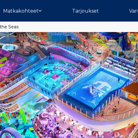
Matkakohteet
Tarjoukset
Var
 the Seas