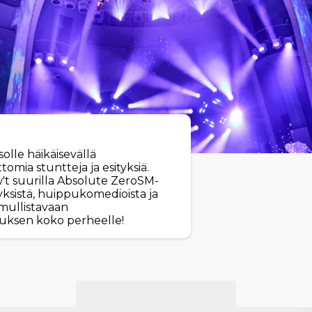
solle häikäisevällä
mia stuntteja ja esityksiä.
't suurilla Absolute ZeroSM-
ksistä, huippukomedioista ja
 mullistavaan
uksen koko perheelle!