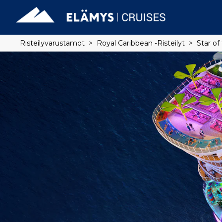
Risteilyvarustamot
Royal Caribbean -risteilyt
Star of