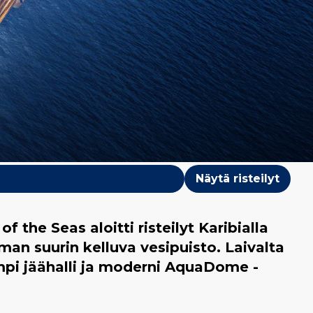
Näytä risteilyt
he Seas aloitti risteilyt Karibialla
an suurin kelluva vesipuisto. Laivalta
empi jäähalli ja moderni AquaDome -