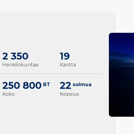
2 350
19
Henkilökuntaa
Kantta
250 800
22
BT
solmua
Koko
Nopeus