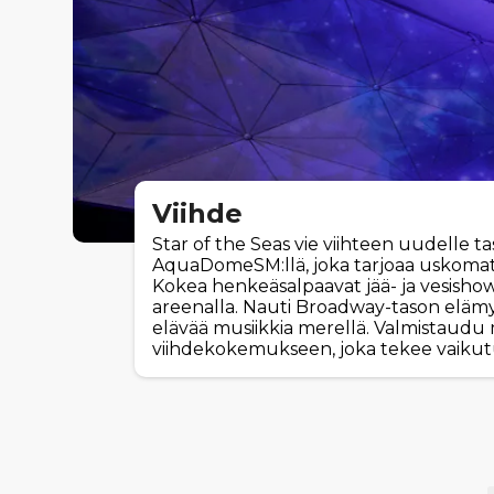
Viihde
Star of the Seas vie viihteen uudelle ta
AquaDomeSM:llä, joka tarjoaa uskomatto
Kokea henkeäsalpaavat jää- ja vesishow
areenalla. Nauti Broadway-tason elämy
elävää musiikkia merellä. Valmistaudu
viihdekokemukseen, joka tekee vaikut