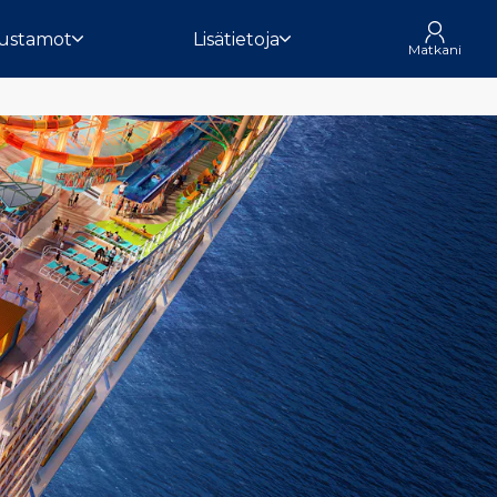
ustamot
Lisätietoja
Matkani