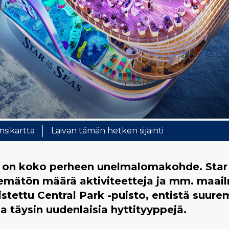
nsikartta
Laivan tämän hetken sijainti
on koko perheen unelmalomakohde. Star of t
mätön määrä aktiviteetteja ja mm. maailm
stettu Central Park -puisto, entistä suur
ja täysin uudenlaisia hyttityyppejä.