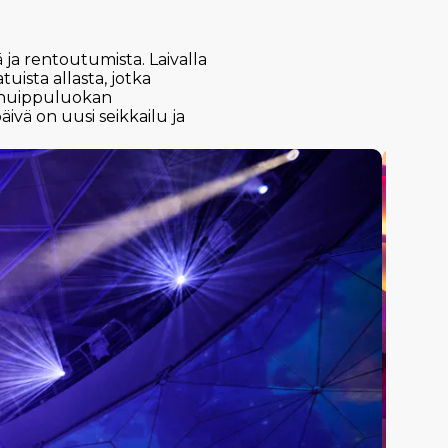
 ja rentoutumista. Laivalla
uista allasta, jotka
a, huippuluokan
äivä on uusi seikkailu ja