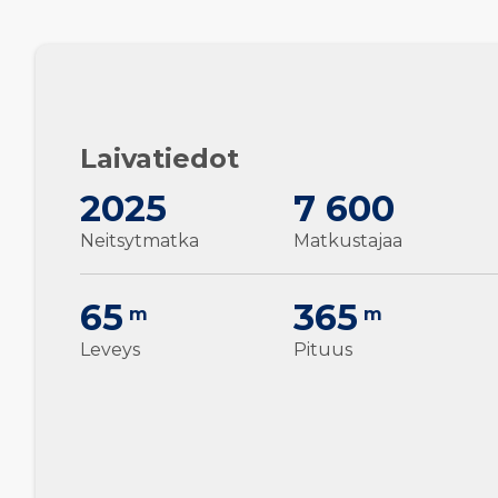
Laivatiedot
2025
7 600
Neitsytmatka
Matkustajaa
65
365
m
m
Leveys
Pituus