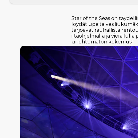
Star of the Seas on täydell
löydät upeita vesiliukumäki
tarjoavat rauhallista rento
iltaohjelmalla ja vierailull
unohtumaton kokemus!