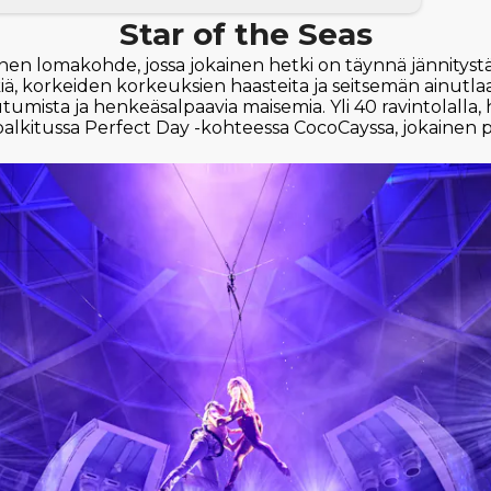
Star of the Seas
inen lomakohde, jossa jokainen hetki on täynnä jännitystä
ä, korkeiden korkeuksien haasteita ja seitsemän ainutlaat
utumista ja henkeäsalpaavia maisemia. Yli 40 ravintolall
a palkitussa Perfect Day -kohteessa CocoCayssa, jokainen p