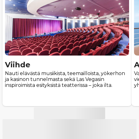
Viihde
A
Nauti elävästä musiikista, teemailloista, yökerhon
Va
ja kasinon tunnelmasta sekä Las Vegasin
vi
inspiroimista esityksistä teatterissa – joka ilta.
y