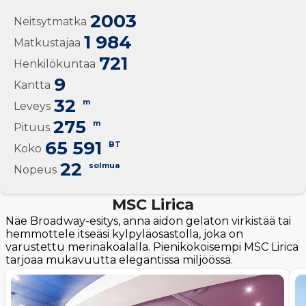
2003
Neitsytmatka
1 984
Matkustajaa
721
Henkilökuntaa
9
Kantta
32
m
Leveys
275
m
Pituus
65 591
BT
Koko
22
solmua
Nopeus
MSC Lirica
Näe Broadway-esitys, anna aidon gelaton virkistää tai
hemmottele itseäsi kylpyläosastolla, joka on
varustettu merinäköalalla. Pienikokoisempi MSC Lirica
tarjoaa mukavuutta elegantissa miljöössä.