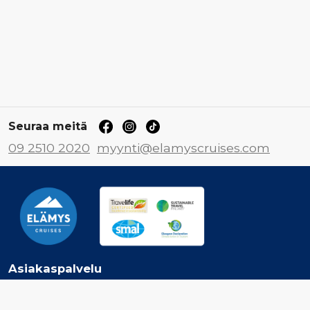
Seuraa meitä
09 2510 2020
myynti@elamyscruises.com
Asiakaspalvelu
Ota yhteyttä
Jätä tarjouspyyntö