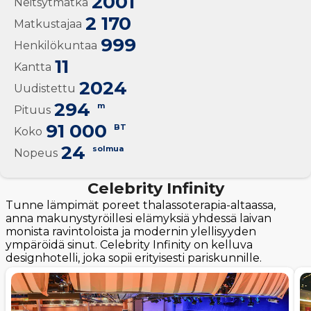
2001
Neitsytmatka
2 170
Matkustajaa
999
Henkilökuntaa
11
Kantta
2024
Uudistettu
294
m
Pituus
91 000
BT
Koko
24
solmua
Nopeus
Celebrity Infinity
Tunne lämpimät poreet thalassoterapia-altaassa,
anna makunystyröillesi elämyksiä yhdessä laivan
monista ravintoloista ja modernin ylellisyyden
ympäröidä sinut. Celebrity Infinity on kelluva
designhotelli, joka sopii erityisesti pariskunnille.