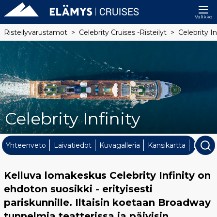
Valikko
Risteilyvarustamot
Celebrity Cruises -risteilyt
Celebrity In
Celebrity Infinity
Yhteenveto
Laivatiedot
Kuvagalleria
Kansikartta
Laivan 
Kelluva lomakeskus Celebrity Infinity on
ehdoton suosikki - erityisesti
pariskunnille. Iltaisin koetaan Broadway
tunnelmia teatterissa ja päivisin