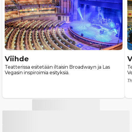
Viihde
V
Teatterissa esitetään iltaisin Broadwayn ja Las
Te
Vegasin inspiroimia esityksiä.
Ve
Th