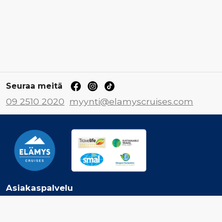
Seuraa meitä
09 2510 2020
myynti@elamyscruises.com
Asiakaspalvelu
Ota yhteyttä
Jätä tarjouspyyntö