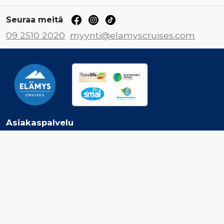
Seuraa meitä
09 2510 2020
myynti@elamyscruises.com
Asiakaspalvelu
Ota yhteyttä
Jätä tarjouspyyntö
Tilaa Elämys Cruisesin uutiskirje
Inspiroidu
Risteilyvarustamot
Risteilykohteet