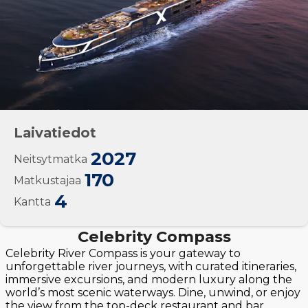
Laivatiedot
2027
Neitsytmatka
170
Matkustajaa
4
Kantta
Celebrity Compass
Celebrity River Compass is your gateway to
unforgettable river journeys, with curated itineraries,
immersive excursions, and modern luxury along the
world’s most scenic waterways. Dine, unwind, or enjoy
the view from the top-deck restaurant and bar,