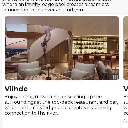
where an infinity-edge pool creates a seamless
connection to the river around you.
Viihde
V
Enjoy dining, unwinding, or soaking up the
E
surroundings at the top-deck restaurant and bar,
s
where an infinity-edge pool creates a stunning
w
connection to the river.
co
Ca