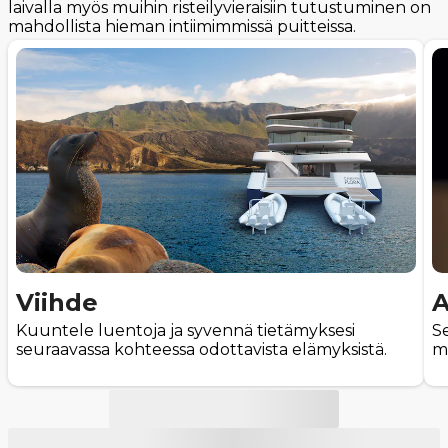
laivalla myös muihin risteilyvieraisiin tutustuminen on
mahdollista hieman intiimimmissä puitteissa.
Viihde
A
Kuuntele luentoja ja syvennä tietämyksesi
S
seuraavassa kohteessa odottavista elämyksistä.
ma