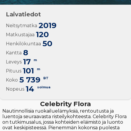
Laivatiedot
2019
Neitsytmatka
120
Matkustajaa
50
Henkilökuntaa
8
Kantta
17
m
Leveys
101
m
Pituus
5 739
BT
Koko
14
solmua
Nopeus
Celebrity Flora
Nautinnollisia ruokailuelämyksiä, rentoutusta ja
luentoja seuraavasta risteilykohteesta. Celebrity Flora
on tutkimusalus, jossa kohteiden eläimistö ja luonto
ovat keskipisteessä. Pienemmän kokonsa puolesta