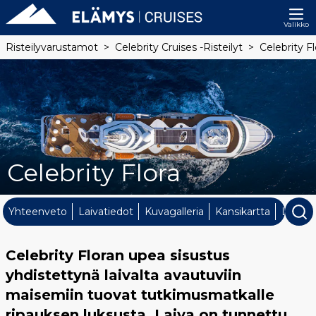
Valikko
Risteilyvarustamot
Celebrity Cruises -risteilyt
Celebrity Fl
Celebrity Flora
Yhteenveto
Laivatiedot
Kuvagalleria
Kansikartta
Laivan 
Celebrity Floran upea sisustus
yhdistettynä laivalta avautuviin
maisemiin tuovat tutkimusmatkalle
ripauksen luksusta. Laiva on tunnettu