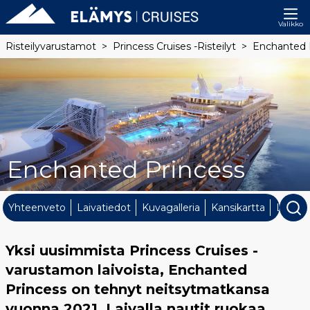
Valikko
Risteilyvarustamot
Princess Cruises -risteilyt
Enchanted 
Enchanted Princess
Yhteenveto
Laivatiedot
Kuvagalleria
Kansikartta
Laivan 
Yksi uusimmista Princess Cruises -
varustamon laivoista, Enchanted
Princess on tehnyt neitsytmatkansa
vuonna 2021. Laivalla nautit ruokaa,