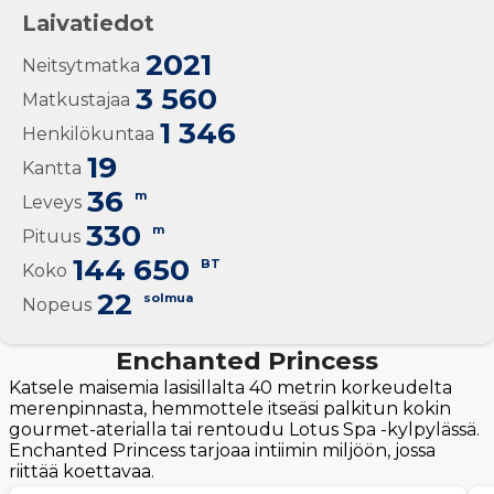
Laivatiedot
2021
Neitsytmatka
3 560
Matkustajaa
1 346
Henkilökuntaa
19
Kantta
36
m
Leveys
330
m
Pituus
144 650
BT
Koko
22
solmua
Nopeus
Enchanted Princess
Katsele maisemia lasisillalta 40 metrin korkeudelta
merenpinnasta, hemmottele itseäsi palkitun kokin
gourmet-aterialla tai rentoudu Lotus Spa -kylpylässä.
Enchanted Princess tarjoaa intiimin miljöön, jossa
riittää koettavaa.