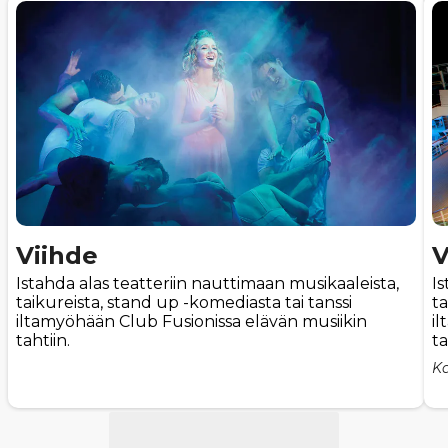
Viihde
V
Istahda alas teatteriin nauttimaan musikaaleista,
Is
taikureista, stand up -komediasta tai tanssi
ta
iltamyöhään Club Fusionissa elävän musiikin
i
tahtiin.
ta
Ka