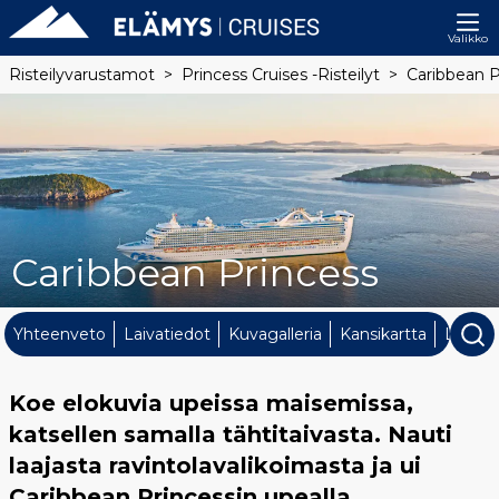
Valikko
Risteilyvarustamot
Princess Cruises -risteilyt
Caribbean P
Caribbean Princess
Yhteenveto
Laivatiedot
Kuvagalleria
Kansikartta
Laivan 
Koe elokuvia upeissa maisemissa,
katsellen samalla tähtitaivasta. Nauti
laajasta ravintolavalikoimasta ja ui
Caribbean Princessin upealla