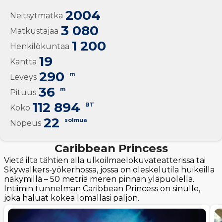
2004
Neitsytmatka
3 080
Matkustajaa
1 200
Henkilökuntaa
19
Kantta
290
m
Leveys
36
m
Pituus
112 894
BT
Koko
22
solmua
Nopeus
Caribbean Princess
Vietä ilta tähtien alla ulkoilmaelokuvateatterissa tai
Skywalkers-yökerhossa, jossa on oleskelutila huikeilla
näkymillä – 50 metriä meren pinnan yläpuolella.
Intiimin tunnelman Caribbean Princess on sinulle,
joka haluat kokea lomallasi paljon.