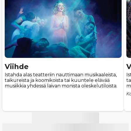
Viihde
V
Istahda alas teatteriin nauttimaan musikaaleista,
Is
taikureista ja koomikoista tai kuuntele elävää
ta
musiikkia yhdessä laivan monista oleskelutiloista.
mu
Ka