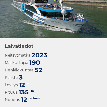
Laivatiedot
2023
Neitsytmatka
190
Matkustajaa
52
Henkilökuntaa
3
Kantta
12
m
Leveys
135
m
Pituus
12
solmua
Nopeus