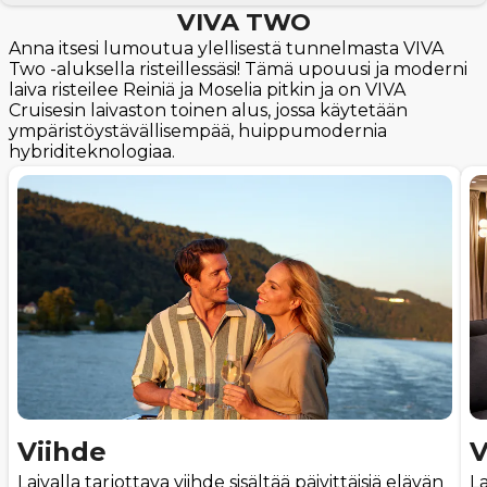
VIVA TWO
Anna itsesi lumoutua ylellisestä tunnelmasta VIVA
Two -aluksella risteillessäsi! Tämä upouusi ja moderni
laiva risteilee Reiniä ja Moselia pitkin ja on VIVA
Cruisesin laivaston toinen alus, jossa käytetään
ympäristöystävällisempää, huippumodernia
hybriditeknologiaa.
Viihde
V
Laivalla tarjottava viihde sisältää päivittäisiä elävän
La