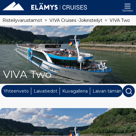
Valikko
Risteilyvarustamot
VIVA Cruises -jokiristeilyt
VIVA Two
VIVA Two
Yhteenveto
Laivatiedot
Kuvagalleria
Laivan tämän hetken 