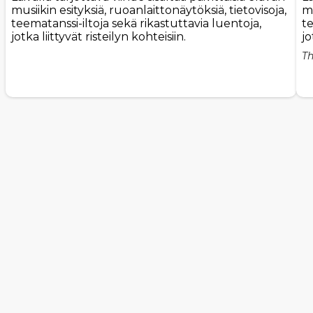
musiikin esityksiä, ruoanlaittonäytöksiä, tietovisoja,
mu
teematanssi-iltoja sekä rikastuttavia luentoja,
te
jotka liittyvät risteilyn kohteisiin.
jo
Th