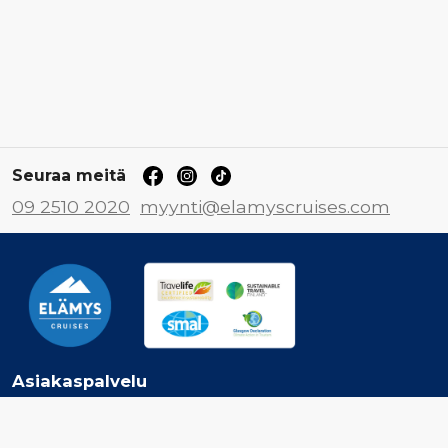
Seuraa meitä
09 2510 2020
myynti@elamyscruises.com
Asiakaspalvelu
Ota yhteyttä
Jätä tarjouspyyntö