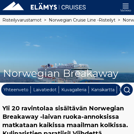
Valikko
Risteilyvarustamot
Norwegian Cruise Line -risteilyt
Norw
Norwegian Breakaway
Yhteenveto
Laivatiedot
Kuvagalleria
Kansikartta
Laivan 
Yli 20 ravintolaa sisältävän Norwegian
Breakaway -laivan ruoka-annoksissa
matkataan kaikissa maailman kolkissa.
Kulinaristien paratiisi! Viihdettä