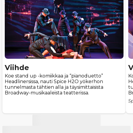
Viihde
V
Koe stand up -komiikkaa ja “pianoduetto”
K
Headlinersissa, nauti Spice H2O yökerhon
H
tunnelmasta tähtien alla ja täysimittaisista
tu
Broadway-musikaaleista teatterissa.
B
Sp