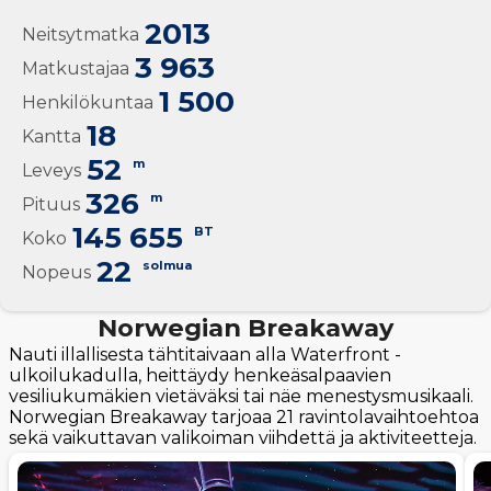
2013
Neitsytmatka
3 963
Matkustajaa
1 500
Henkilökuntaa
18
Kantta
52
m
Leveys
326
m
Pituus
145 655
BT
Koko
22
solmua
Nopeus
Norwegian Breakaway
Nauti illallisesta tähtitaivaan alla Waterfront -
ulkoilukadulla, heittäydy henkeäsalpaavien
vesiliukumäkien vietäväksi tai näe menestysmusikaali.
Norwegian Breakaway tarjoaa 21 ravintolavaihtoehtoa
sekä vaikuttavan valikoiman viihdettä ja aktiviteetteja.